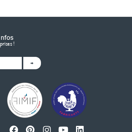
infos
prises !