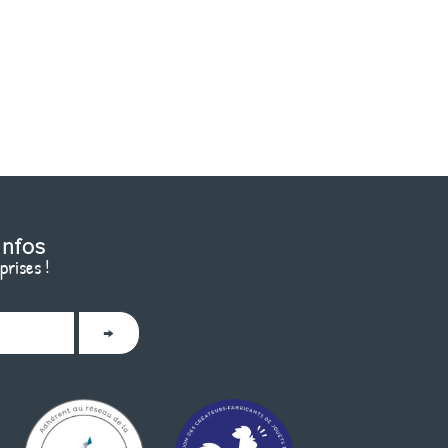
infos
prises !