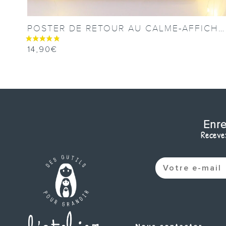
POSTER DE RETOUR AU CALME-AFFICHE DES ÉMOTIONS
14,90
€
Enre
Recevez