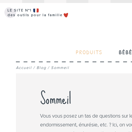
LE SITE N°1
des outils pour la famille
PRODUITS
BÉB
Accueil
/
Blog
/
Sommeil
Sommeil
Vous vous posez un tas de questions sur le
endormissement, énurésie, etc. ? Ici, on 