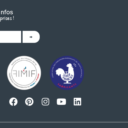
infos
prises !