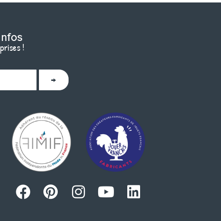
infos
prises !