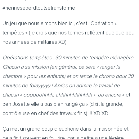
#rienneseperdtoutsetransforme
Un jeu que nous aimons bien ici, c’est l’Opération «
tempêtes » (je crois que nos termes reflètent quelque peu
nos années de militaires XD) !!
Opérations tempêtes : 30 minutes de tempête ménagère.
Chacun a sa mission (en général, ce sera « ranger la
chambre » pour les enfants) et on lance le chrono pour 30
minutes de folayyyyy ! Après on admire le travail de
chacun « oooooohhhh, ahhhhhhhhhhhh » ou encore
« et
ben Josette elle a pas bien rangé ça » (dixit la grande,
contrôleuse en chef des travaux finis) !!!! XD XD
Ça met un grand coup d’euphorie dans la maisonnée et
cela finit souvent en fou rire, car la petite a une légère