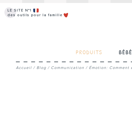
LE SITE N°1
des outils pour la famille
PRODUITS
BÉB
Accueil
/
Blog
/
Communication
/
Émotion: Comment e