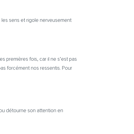
us les sens et rigole nerveusement
 premières fois, car il ne s’est pas
 pas forcément nos ressentis. Pour
et ou détourne son attention en