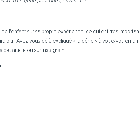
uand tu es gêné pour que ça s’arrête ?”
on de l’enfant sur sa propre expérience, ce qui est très importa
ra plu ! Avez-vous déjà expliqué « la gêne » à votre/vos enfan
 cet article ou sur
Instagram
.
ère
.