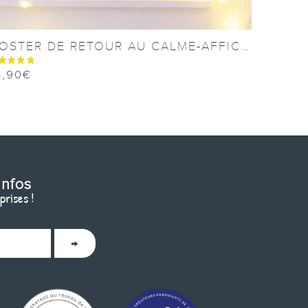
POSTER DE RETOUR AU CALME-AFFICHE DES ÉMOTIONS
4,90
€
infos
prises !