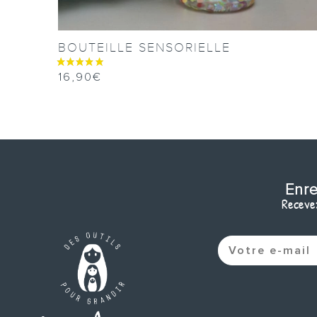
BOUTEILLE SENSORIELLE
16,90
€
Enre
Recevez