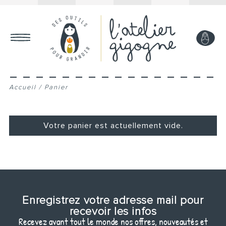
MON COMPTE
Accueil
/
Panier
Votre panier est actuellement vide.
Retour à la boutique
Enregistrez votre adresse mail pour
recevoir les infos
Recevez avant tout le monde nos offres, nouveautés et