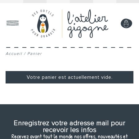
MON COMPTE
Accueil
/
Panier
Votre panier est actuellement vide.
Retour à la boutique
Enregistrez votre adresse mail pour
recevoir les infos
Recevez avant tout le monde nos offres, nouveautés et