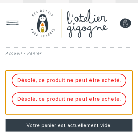
MON COMPTE
Accueil
/
Panier
Désolé, ce produit ne peut être acheté.
Désolé, ce produit ne peut être acheté.
Votre panier est actuellement vide.